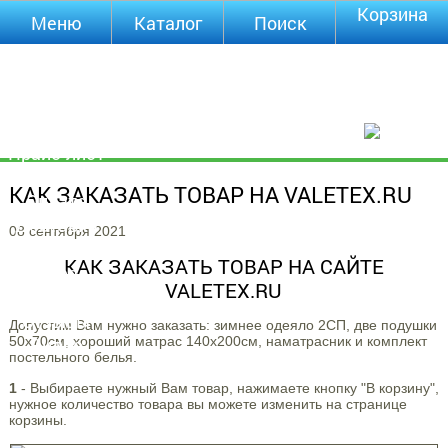
Корзина
Меню
Каталог
Поиск
Уцененные
товары
О компании
Контакты
Прайс-лист
Каталог
КАК ЗАКАЗАТЬ ТОВАР НА VALETEX.RU
Оплата
Доставка
08 сентября 2021
Полезная
КАК ЗАКАЗАТЬ ТОВАР НА САЙТЕ
инфа
VALETEX.RU
Магазины
Отзывы
Допустим Вам нужно заказать: зимнее одеяло 2СП, две подушки
50х70см, хороший матрас 140х200см, наматрасник и комплект
Видео
постельного белья.
1
- Выбираете нужный Вам товар, нажимаете кнопку "В корзину",
нужное количество товара вы можете изменить на странице
корзины.