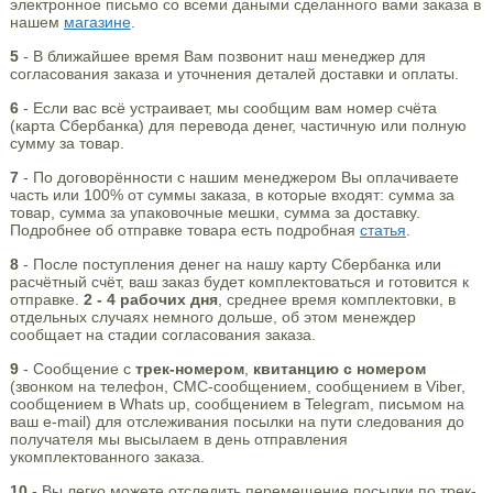
электронное письмо со всеми даными сделанного вами заказа в
нашем
магазине
.
5
- В ближайшее время Вам позвонит наш менеджер для
согласования заказа и уточнения деталей доставки и оплаты.
6
- Если вас всё устраивает, мы сообщим вам номер счёта
(карта Сбербанка) для перевода денег, частичную или полную
сумму за товар.
7
- По договорённости с нашим менеджером Вы оплачиваете
часть или 100% от суммы заказа, в которые входят: сумма за
товар, сумма за упаковочные мешки, сумма за доставку.
Подробнее об отправке товара есть подробная
статья
.
8
- После поступления денег на нашу карту Сбербанка или
расчётный счёт, ваш заказ будет комплектоваться и готовится к
отправке.
2 - 4 рабочих дня
, среднее время комплектовки, в
отдельных случаях немного дольше, об этом менеждер
сообщает на стадии согласования заказа.
9
- Сообщение с
трек-номером
,
квитанцию с номером
(звонком на телефон, СМС-сообщением, сообщением в Viber,
сообщением в Whats up, сообщением в Telegram, письмом на
ваш e-mail) для отслеживания посылки на пути следования до
получателя мы высылаем в день отправления
укомплектованного заказа.
10
- Вы легко можете отследить перемещение посылки по трек-