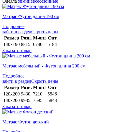
Одеяла
зимние
всесезонные
Матрас Футон длина 190 см
Подробнее
зайти в раздел
Скрыть цены
Раз­мер
Розн.
М-опт
Опт
140х190
8815
6740
5184
Заказать товар
Матрас мебельный - Футон длина 200 см
Подробнее
зайти в раздел
Скрыть цены
Раз­мер
Розн.
М-опт
Опт
120х200
9430
7210
5546
140х200
9935
7595
5843
Заказать товар
Матрас Футон детский
Подробнее