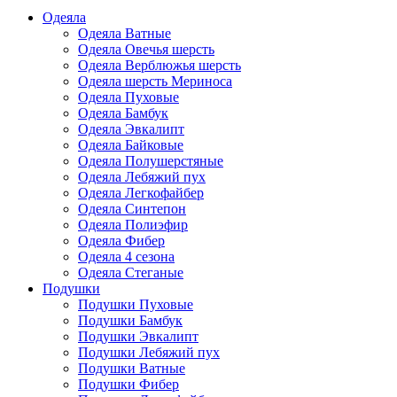
Одеяла
Одеяла Ватные
Одеяла Овечья шерсть
Одеяла Верблюжья шерсть
Одеяла шерсть Мериноса
Одеяла Пуховые
Одеяла Бамбук
Одеяла Эвкалипт
Одеяла Байковые
Одеяла Полушерстяные
Одеяла Лебяжий пух
Одеяла Легкофайбер
Одеяла Синтепон
Одеяла Полиэфир
Одеяла Фибер
Одеяла 4 сезона
Одеяла Стеганые
Подушки
Подушки Пуховые
Подушки Бамбук
Подушки Эвкалипт
Подушки Лебяжий пух
Подушки Ватные
Подушки Фибер