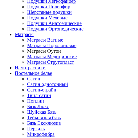
Подушки Легкофайбер
Подушки Полиэфир
Шерстяные подушки
Подушки Меховые
Подушки Анатомические
Подушки Ортопедические
Матрасы
Матрасы Ватные
Матрасы Поролоновые
Матрасы Футон
Матрасы Медицинские
Матрасы Струтопласт
Наматрасники
Постельное белье
Сатин
Сатин однотонный
Сатин-страйп
Твил-сатин
Поплин
Бязь Люкс
Шуйская Бязь
Тейковская бязь
Бязь Эксклюзив
Перкаль
Микрофибра