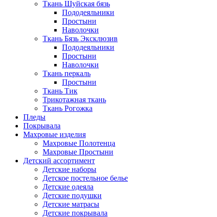
Ткань Шуйская бязь
Пододеяльники
Простыни
Наволочки
Ткань Бязь Эксклюзив
Пододеяльники
Простыни
Наволочки
Ткань перкаль
Простыни
Ткань Тик
Трикотажная ткань
Ткань Рогожка
Пледы
Покрывала
Махровые изделия
Махровые Полотенца
Махровые Простыни
Детский ассортимент
Детские наборы
Детское постельное белье
Детские одеяла
Детские подушки
Детские матрасы
Детские покрывала