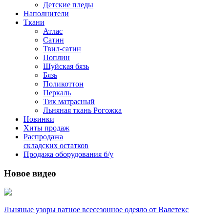
Детские пледы
Наполнители
Ткани
Атлас
Сатин
Твил-сатин
Поплин
Шуйская бязь
Бязь
Поликоттон
Перкаль
Тик матрасный
Льняная ткань Рогожка
Новинки
Хиты продаж
Распродажа
складских остатков
Продажа оборудования б/у
Новое видео
Льняные узоры ватное всесезонное одеяло от Валетекс