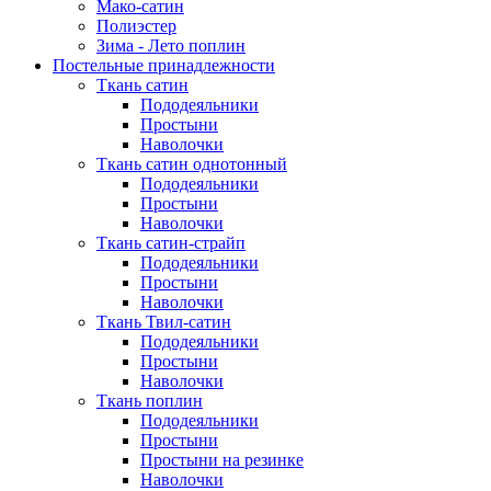
Мако-сатин
Полиэстер
Зима - Лето поплин
Постельные принадлежности
Ткань сатин
Пододеяльники
Простыни
Наволочки
Ткань сатин однотонный
Пододеяльники
Простыни
Наволочки
Ткань сатин-страйп
Пододеяльники
Простыни
Наволочки
Ткань Твил-сатин
Пододеяльники
Простыни
Наволочки
Ткань поплин
Пододеяльники
Простыни
Простыни на резинке
Наволочки