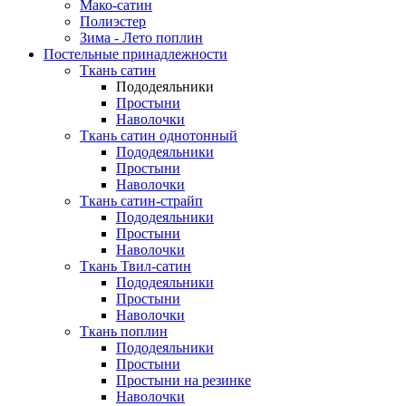
Мако-сатин
Полиэстер
Зима - Лето поплин
Постельные принадлежности
Ткань сатин
Пододеяльники
Простыни
Наволочки
Ткань сатин однотонный
Пододеяльники
Простыни
Наволочки
Ткань сатин-страйп
Пододеяльники
Простыни
Наволочки
Ткань Твил-сатин
Пододеяльники
Простыни
Наволочки
Ткань поплин
Пододеяльники
Простыни
Простыни на резинке
Наволочки