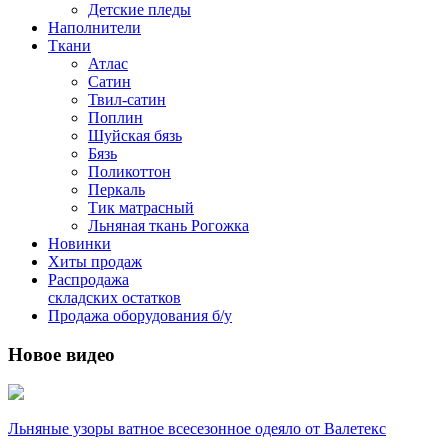
Детские пледы
Наполнители
Ткани
Атлас
Сатин
Твил-сатин
Поплин
Шуйская бязь
Бязь
Поликоттон
Перкаль
Тик матрасный
Льняная ткань Рогожка
Новинки
Хиты продаж
Распродажа
складских остатков
Продажа оборудования б/у
Новое видео
Льняные узоры ватное всесезонное одеяло от Валетекс