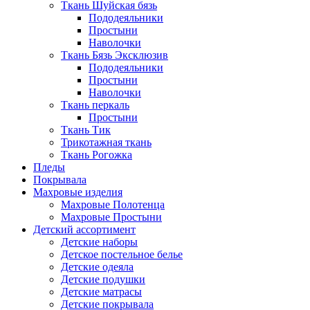
Ткань Шуйская бязь
Пододеяльники
Простыни
Наволочки
Ткань Бязь Эксклюзив
Пододеяльники
Простыни
Наволочки
Ткань перкаль
Простыни
Ткань Тик
Трикотажная ткань
Ткань Рогожка
Пледы
Покрывала
Махровые изделия
Махровые Полотенца
Махровые Простыни
Детский ассортимент
Детские наборы
Детское постельное белье
Детские одеяла
Детские подушки
Детские матрасы
Детские покрывала