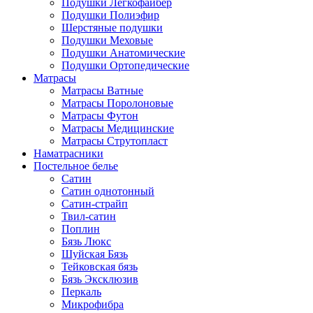
Подушки Легкофайбер
Подушки Полиэфир
Шерстяные подушки
Подушки Меховые
Подушки Анатомические
Подушки Ортопедические
Матрасы
Матрасы Ватные
Матрасы Поролоновые
Матрасы Футон
Матрасы Медицинские
Матрасы Струтопласт
Наматрасники
Постельное белье
Сатин
Сатин однотонный
Сатин-страйп
Твил-сатин
Поплин
Бязь Люкс
Шуйская Бязь
Тейковская бязь
Бязь Эксклюзив
Перкаль
Микрофибра