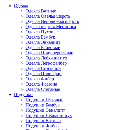
Одеяла
Одеяла Ватные
Одеяла Овечья шерсть
Одеяла Верблюжья шерсть
Одеяла шерсть Мериноса
Одеяла Пуховые
Одеяла Бамбук
Одеяла Эвкалипт
Одеяла Байковые
Одеяла Полушерстяные
Одеяла Лебяжий пух
Одеяла Легкофайбер
Одеяла Синтепон
Одеяла Полиэфир
Одеяла Фибер
Одеяла 4 сезона
Одеяла Стеганые
Подушки
Подушки Пуховые
Подушки Бамбук
Подушки Эвкалипт
Подушки Лебяжий пух
Подушки Ватные
Подушки Фибер