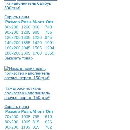
п-э наполнитель бамбук
300гр.м²
Скрыть цены
Раз­мер
Розн.
М-опт
Опт
80х200
1260
960
740
90х200
1285
985
756
120х200
1605
1230
945
140х200
1855
1420
1091
160х200
2045
1565
1204
180х200
2305
1760
1355
Заказать товар
Наматрасник ткань
полиэстер наполнитель
овечья шерсть 150гр.м²
Скрыть цены
Раз­мер
Розн.
М-опт
Опт
70х200
1035
795
610
80х200
1065
815
626
90х200
1195
915
702