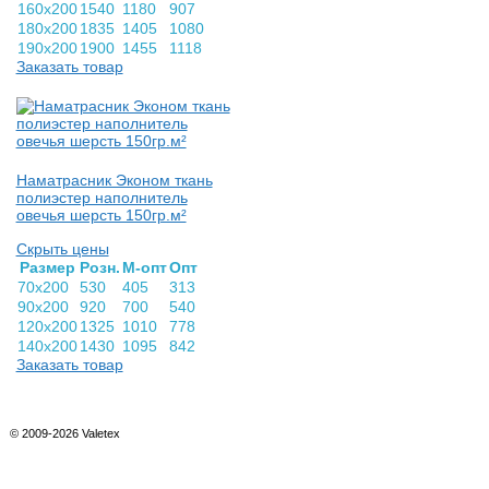
160х200
1540
1180
907
180х200
1835
1405
1080
190х200
1900
1455
1118
Заказать товар
Наматрасник Эконом ткань
полиэстер наполнитель
овечья шерсть 150гр.м²
Скрыть цены
Раз­мер
Розн.
М-опт
Опт
70х200
530
405
313
90х200
920
700
540
120х200
1325
1010
778
140х200
1430
1095
842
Заказать товар
© 2009-2026 Valetex