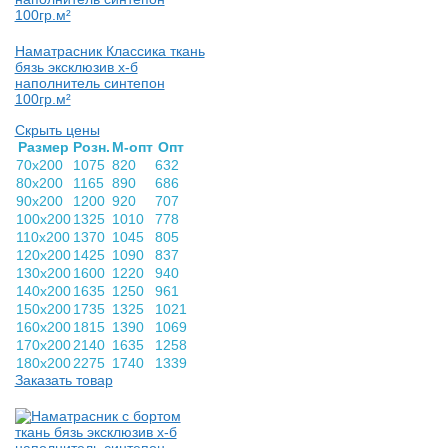
Наматрасник Классика ткань
бязь эксклюзив х-б
наполнитель синтепон
100гр.м²
Скрыть цены
Раз­мер
Розн.
М-опт
Опт
70х200
1075
820
632
80х200
1165
890
686
90х200
1200
920
707
100х200
1325
1010
778
110х200
1370
1045
805
120х200
1425
1090
837
130х200
1600
1220
940
140х200
1635
1250
961
150х200
1735
1325
1021
160х200
1815
1390
1069
170х200
2140
1635
1258
180х200
2275
1740
1339
Заказать товар