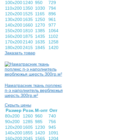
100х200
1240
950
729
110х200
1350
1030
794
120х200
1525
1165
896
130х200
1635
1250
961
140х200
1660
1270
977
150х200
1810
1385
1064
160х200
1875
1435
1102
170х200
2140
1635
1258
180х200
2415
1845
1420
Заказать товар
Наматрасник ткань поплекс
п-э наполнитель верблюжья
шерсть 300гр.м²
Скрыть цены
Раз­мер
Розн.
М-опт
Опт
80х200
1260
960
740
90х200
1285
985
756
120х200
1605
1230
945
140х200
1855
1420
1091
160х200
2045
1565
1204