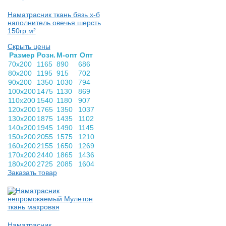
Наматрасник ткань бязь х-б
наполнитель овечья шерсть
150гр.м²
Скрыть цены
Раз­мер
Розн.
М-опт
Опт
70х200
1165
890
686
80х200
1195
915
702
90х200
1350
1030
794
100х200
1475
1130
869
110х200
1540
1180
907
120х200
1765
1350
1037
130х200
1875
1435
1102
140х200
1945
1490
1145
150х200
2055
1575
1210
160х200
2155
1650
1269
170х200
2440
1865
1436
180х200
2725
2085
1604
Заказать товар
Наматрасник