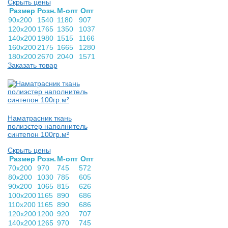
Скрыть цены
Раз­мер
Розн.
М-опт
Опт
90х200
1540
1180
907
120х200
1765
1350
1037
140х200
1980
1515
1166
160х200
2175
1665
1280
180х200
2670
2040
1571
Заказать товар
Наматрасник ткань
полиэстер наполнитель
синтепон 100гр.м²
Скрыть цены
Раз­мер
Розн.
М-опт
Опт
70х200
970
745
572
80х200
1030
785
605
90х200
1065
815
626
100х200
1165
890
686
110х200
1165
890
686
120х200
1200
920
707
140х200
1265
970
745