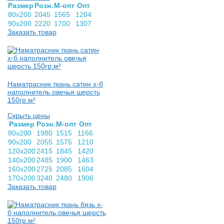
Раз­мер
Розн.
М-опт
Опт
80х200
2045
1565
1204
90х200
2220
1700
1307
Заказать товар
Наматрасник ткань сатин х-б
наполнитель овечья шерсть
150гр.м²
Скрыть цены
Раз­мер
Розн.
М-опт
Опт
80х200
1980
1515
1166
90х200
2055
1575
1210
120х200
2415
1845
1420
140х200
2485
1900
1463
160х200
2725
2085
1604
170х200
3240
2480
1906
Заказать товар