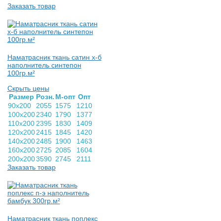
Заказать товар
Наматрасник ткань сатин х-б
наполнитель синтепон
100гр.м²
Скрыть цены
Раз­мер
Розн.
М-опт
Опт
90х200
2055
1575
1210
100х200
2340
1790
1377
110х200
2395
1830
1409
120х200
2415
1845
1420
140х200
2485
1900
1463
160х200
2725
2085
1604
200х200
3590
2745
2111
Заказать товар
Наматрасник ткань поплекс