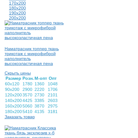
170х200
180х200
190х200
200х200
Наматрасник топпер ткань
трикотаж с микрофиброй
наполнитель
высокоэластичная пена
Скрыть цены
Раз­мер
Розн.
М-опт
Опт
60х120
1780
1360
1048
90х200
2900
2220
1706
120х200
3570
2730
2101
140х200
4425
3385
2603
160х200
5060
3870
2975
180х200
5410
4135
3181
Заказать товар