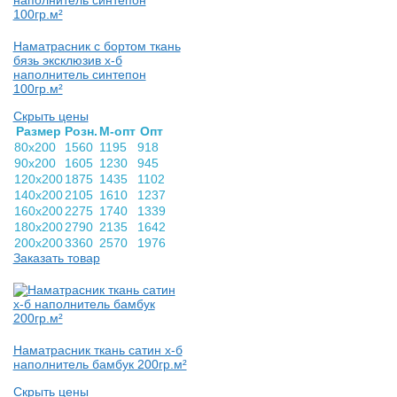
Наматрасник с бортом ткань
бязь эксклюзив х-б
наполнитель синтепон
100гр.м²
Скрыть цены
Раз­мер
Розн.
М-опт
Опт
80х200
1560
1195
918
90х200
1605
1230
945
120х200
1875
1435
1102
140х200
2105
1610
1237
160х200
2275
1740
1339
180х200
2790
2135
1642
200х200
3360
2570
1976
Заказать товар
Наматрасник ткань сатин х-б
наполнитель бамбук 200гр.м²
Скрыть цены