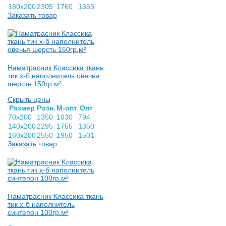
180х200
2305
1760
1355
Заказать товар
Наматрасник Классика ткань
тик х-б наполнитель овечья
шерсть 150гр.м²
Скрыть цены
Раз­мер
Розн.
М-опт
Опт
70х200
1350
1030
794
140х200
2295
1755
1350
160х200
2550
1950
1501
Заказать товар
Наматрасник Классика ткань
тик х-б наполнитель
синтепон 100гр.м²