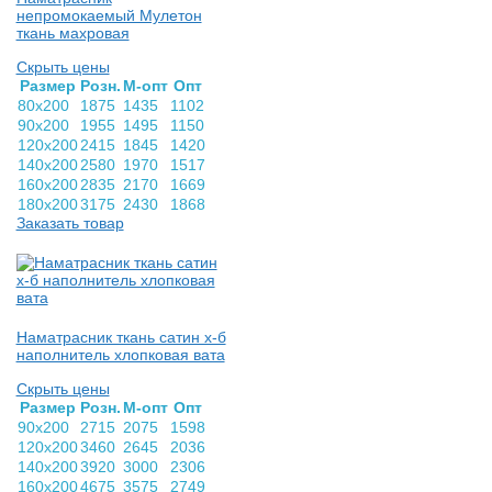
непромокаемый Мулетон
ткань махровая
Скрыть цены
Раз­мер
Розн.
М-опт
Опт
80х200
1875
1435
1102
90х200
1955
1495
1150
120х200
2415
1845
1420
140х200
2580
1970
1517
160х200
2835
2170
1669
180х200
3175
2430
1868
Заказать товар
Наматрасник ткань сатин х-б
наполнитель хлопковая вата
Скрыть цены
Раз­мер
Розн.
М-опт
Опт
90х200
2715
2075
1598
120х200
3460
2645
2036
140х200
3920
3000
2306
160х200
4675
3575
2749