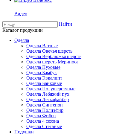
Видео
Найти
Каталог продукции
Одеяла
Одеяла Ватные
Одеяла Овечья шерсть
Одеяла Верблюжья шерсть
Одеяла шерсть Мериноса
Одеяла Пуховые
Одеяла Бамбук
Одеяла Эвкалипт
Одеяла Байковые
Одеяла Полушерстяные
Одеяла Лебяжий пух
Одеяла Легкофайбер
Одеяла Синтепон
Одеяла Полиэфир
Одеяла Фибер
Одеяла 4 сезона
Одеяла Стеганые
Подушки