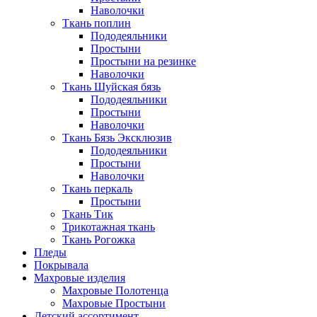
Наволочки
Ткань поплин
Пододеяльники
Простыни
Простыни на резинке
Наволочки
Ткань Шуйская бязь
Пододеяльники
Простыни
Наволочки
Ткань Бязь Эксклюзив
Пододеяльники
Простыни
Наволочки
Ткань перкаль
Простыни
Ткань Тик
Трикотажная ткань
Ткань Рогожка
Пледы
Покрывала
Махровые изделия
Махровые Полотенца
Махровые Простыни
Детский ассортимент