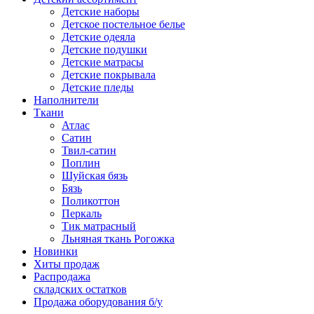
Детские наборы
Детское постельное белье
Детские одеяла
Детские подушки
Детские матрасы
Детские покрывала
Детские пледы
Наполнители
Ткани
Атлас
Сатин
Твил-сатин
Поплин
Шуйская бязь
Бязь
Поликоттон
Перкаль
Тик матрасный
Льняная ткань Рогожка
Новинки
Хиты продаж
Распродажа
складских остатков
Продажа оборудования б/у