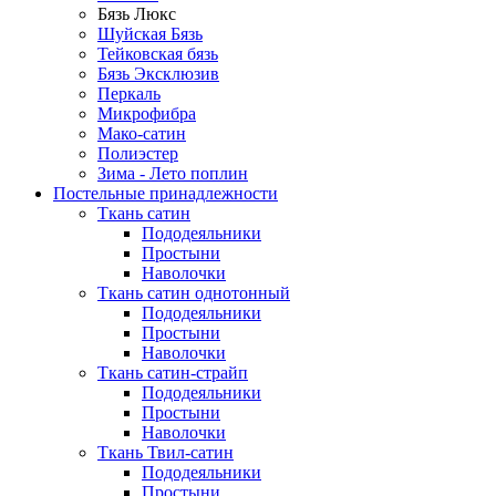
Бязь Люкс
Шуйская Бязь
Тейковская бязь
Бязь Эксклюзив
Перкаль
Микрофибра
Мако-сатин
Полиэстер
Зима - Лето поплин
Постельные принадлежности
Ткань сатин
Пододеяльники
Простыни
Наволочки
Ткань сатин однотонный
Пододеяльники
Простыни
Наволочки
Ткань сатин-страйп
Пододеяльники
Простыни
Наволочки
Ткань Твил-сатин
Пододеяльники
Простыни