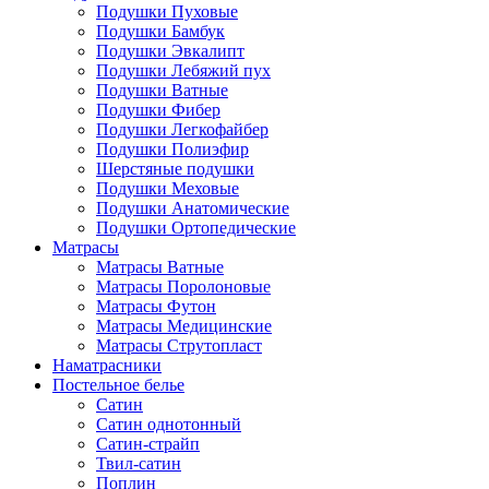
Подушки Пуховые
Подушки Бамбук
Подушки Эвкалипт
Подушки Лебяжий пух
Подушки Ватные
Подушки Фибер
Подушки Легкофайбер
Подушки Полиэфир
Шерстяные подушки
Подушки Меховые
Подушки Анатомические
Подушки Ортопедические
Матрасы
Матрасы Ватные
Матрасы Поролоновые
Матрасы Футон
Матрасы Медицинские
Матрасы Струтопласт
Наматрасники
Постельное белье
Сатин
Сатин однотонный
Сатин-страйп
Твил-сатин
Поплин