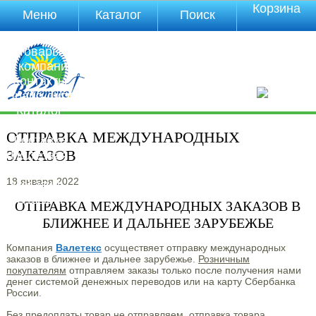
Корзина
Меню
Каталог
Поиск
Уцененные
товары
О компании
Контакты
Прайс-лист
Каталог
Оплата
ОТПРАВКА МЕЖДУНАРОДНЫХ
Доставка
ЗАКАЗОВ
Полезная
инфа
18 января 2022
Магазины
Отзывы
ОТПРАВКА МЕЖДУНАРОДНЫХ ЗАКАЗОВ В
Видео
БЛИЖНЕЕ И ДАЛЬНЕЕ ЗАРУБЕЖЬЕ
Компания
Валетекс
осуществяет отправку международных
заказов в ближнее и дальнее зарубежье.
Розничным
покупателям
отправляем заказы только после получения нами
денег системой денежных переводов или на карту Сбербанка
России.
Без предоплаты товар не отправляем, отправка товара