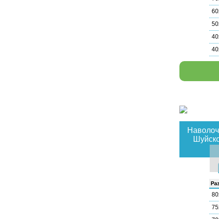
60
50
40
40
Наволоч
Шуйско
Раз
80
75