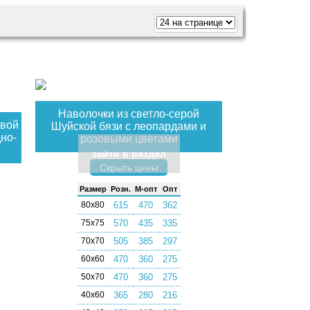
Наволочки из светло-серой
овой
Шуйской бязи с леопардами и
но-
розовыми цветами
зайти в раздел
Скрыть цены
Раз­мер
Розн.
М-опт
Опт
80х80
615
470
362
75х75
570
435
335
70х70
505
385
297
60х60
470
360
275
50х70
470
360
275
40х60
365
280
216