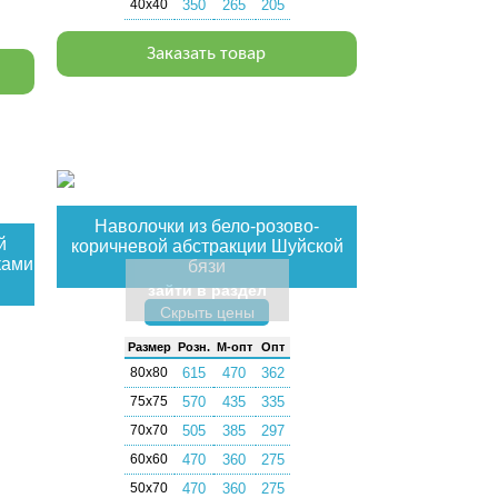
40х40
350
265
205
Заказать товар
Наволочки из бело-розово-
й
коричневой абстракции Шуйской
ками
бязи
зайти в раздел
Скрыть цены
Раз­мер
Розн.
М-опт
Опт
80х80
615
470
362
75х75
570
435
335
70х70
505
385
297
60х60
470
360
275
50х70
470
360
275