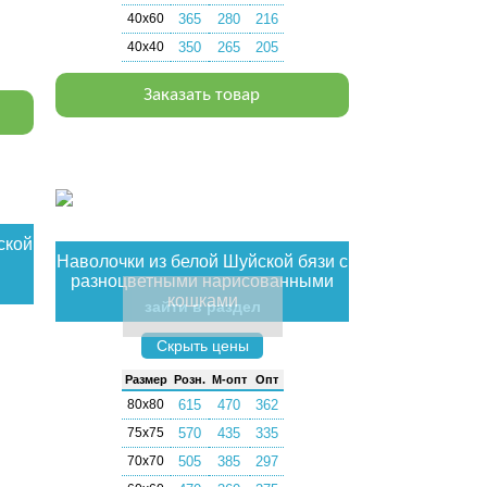
40х60
365
280
216
40х40
350
265
205
Заказать товар
ской
Наволочки из белой Шуйской бязи с
разноцветными нарисованными
кошками
зайти в раздел
Скрыть цены
Раз­мер
Розн.
М-опт
Опт
80х80
615
470
362
75х75
570
435
335
70х70
505
385
297