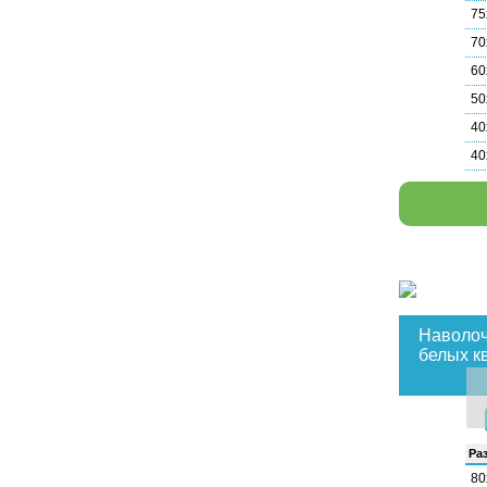
75
70
60
50
40
40
Наволоч
белых к
Раз
80