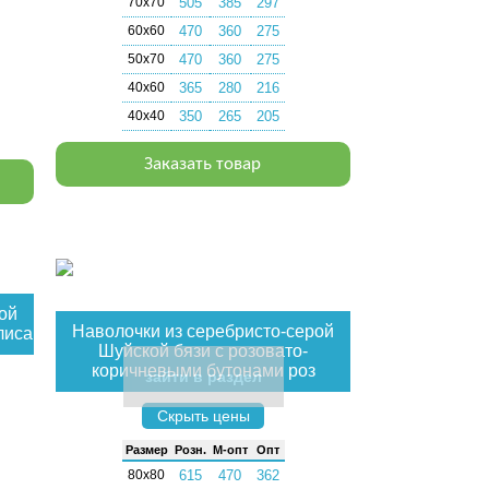
70х70
505
385
297
60х60
470
360
275
50х70
470
360
275
40х60
365
280
216
40х40
350
265
205
Заказать товар
ой
Наволочки из серебристо-серой
лиса
Шуйской бязи с розовато-
коричневыми бутонами роз
зайти в раздел
Скрыть цены
Раз­мер
Розн.
М-опт
Опт
80х80
615
470
362