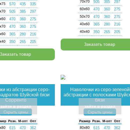
70х70
505
385
297
х75
570
435
335
60х60
470
360
275
х70
505
385
297
50х70
470
360
275
х60
470
360
275
40х60
365
280
216
х70
470
360
275
40х40
350
265
205
х60
365
280
216
х40
350
265
205
Заказать товар
Заказать товар
ки из абстракции серо-
Наволочки из серо-зеленой
вадратов Шуйской бязи
абстракции с полосками Шуйс
Сорренто
бязи
зайти в раздел
зайти в раздел
Скрыть цены
Скрыть цены
­мер
Розн.
М-опт
Опт
Раз­мер
Розн.
М-опт
Опт
х80
615
470
362
80х80
615
470
362