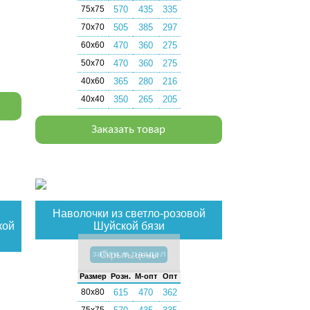
75х75
570
435
335
70х70
505
385
297
60х60
470
360
275
50х70
470
360
275
40х60
365
280
216
40х40
350
265
205
Заказать товар
Наволочки из светло-розовой
кой
Шуйской бязи
зайти в раздел
Скрыть цены
Раз­мер
Розн.
М-опт
Опт
80х80
615
470
362