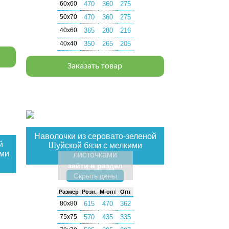
60х60
470
360
275
50х70
470
360
275
40х60
365
280
216
40х40
350
265
205
Заказать товар
Наволочки из серовато-зеленой
й
Шуйской бязи с мелкими
ыми
листочками
зайти в раздел
Скрыть цены
Раз­мер
Розн.
М-опт
Опт
80х80
615
470
362
75х75
570
435
335