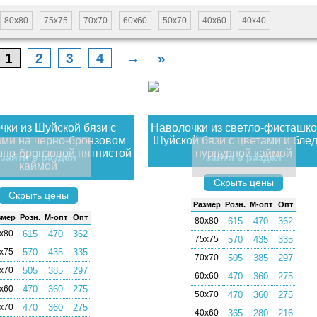
80х80
75х75
70х70
60х60
50х70
40х60
40х40
1
2
3
4
→
»
чки из Шуйской бязи с
Наволочки из светло-фисташк
ми на черно-бронзовом
Шуйской бязи с цветами и блед
рно-бронзовой пятнистой
пурпурной каймой
зайти в раздел
зайти в раздел
каймой
Скрыть цены
Скрыть цены
Раз­мер
Розн.
М-опт
Опт
­мер
Розн.
М-опт
Опт
80х80
615
470
362
х80
615
470
362
75х75
570
435
335
х75
570
435
335
70х70
505
385
297
х70
505
385
297
60х60
470
360
275
х60
470
360
275
50х70
470
360
275
х70
470
360
275
40х60
365
280
216