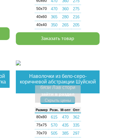
60х60
470
360
275
50х70
470
360
275
40х60
365
280
216
40х40
350
265
205
Заказать товар
ой
Наволочки из бело-серо-
тка
коричневой абстракции Шуйской
бязи Лав стори
зайти в раздел
Скрыть цены
Раз­мер
Розн.
М-опт
Опт
80х80
615
470
362
75х75
570
435
335
70х70
505
385
297