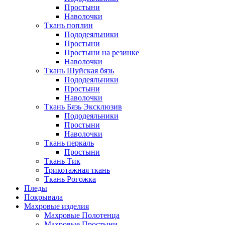
Простыни
Наволочки
Ткань поплин
Пододеяльники
Простыни
Простыни на резинке
Наволочки
Ткань Шуйская бязь
Пододеяльники
Простыни
Наволочки
Ткань Бязь Эксклюзив
Пододеяльники
Простыни
Наволочки
Ткань перкаль
Простыни
Ткань Тик
Трикотажная ткань
Ткань Рогожка
Пледы
Покрывала
Махровые изделия
Махровые Полотенца
Махровые Простыни