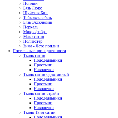
Поплин
Бязь Люкс
Шуйская Бязь
Тейковская бязь
Бязь Эксклюзив
Перкаль
Микрофибра
Мако-сатин
Полиэстер
Зима - Лето поплин
Постельные принадлежности
Ткань сатин
Пододеяльники
Простыни
Наволочки
Ткань сатин однотонный
Пододеяльники
Простыни
Наволочки
Ткань сатин-страйп
Пододеяльники
Простыни
Наволочки
Ткань Твил-сатин
Пододеяльники