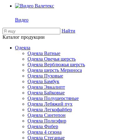
Видео
Найти
Каталог продукции
Одеяла
Одеяла Ватные
Одеяла Овечья шерсть
Одеяла Верблюжья шерсть
Одеяла шерсть Мериноса
Одеяла Пуховые
Одеяла Бамбук
Одеяла Эвкалипт
Одеяла Байковые
Одеяла Полушерстяные
Одеяла Лебяжий пух
Одеяла Легкофайбер
Одеяла Синтепон
Одеяла Полиэфир
Одеяла Фибер
Одеяла 4 сезона
Одеяла Стеганые