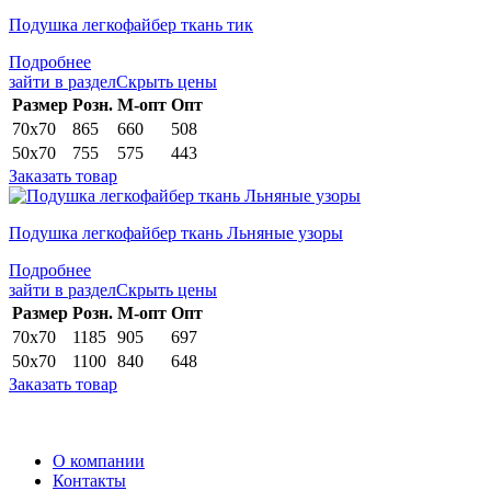
Подушка легкофайбер ткань тик
Подробнее
зайти в раздел
Скрыть цены
Раз­мер
Розн.
М-опт
Опт
70х70
865
660
508
50х70
755
575
443
Заказать товар
Подушка легкофайбер ткань Льняные узоры
Подробнее
зайти в раздел
Скрыть цены
Раз­мер
Розн.
М-опт
Опт
70х70
1185
905
697
50х70
1100
840
648
Заказать товар
О компании
Контакты