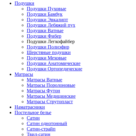
Подушки
Подушки Пуховые
Подушки Бамбук
Подушки Эвкалипт
Подушки Лебяжий пух
Подушки Ватные
Подушки Фибер
Подушки Легкофайбер
Подушки Полиэфир
Шерстяные подушки
Подушки Меховые
Подушки Анатомические
Подушки Ортопедические
Матрасы
Матрасы Ватные
Матрасы Поролоновые
Матрасы Футон
Матрасы Медицинские
Матрасы Струтопласт
Наматрасники
Постельное белье
Сатин
Сатин однотонный
Сатин-страйп
Твил-сатин