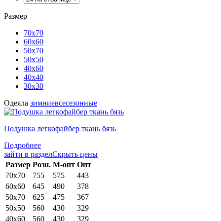
Размер
70х70
60х60
50х70
50х50
40х60
40х40
30х30
Одеяла
зимние
всесезонные
Подушка легкофайбер ткань бязь
Подробнее
зайти в раздел
Скрыть цены
Раз­мер
Розн.
М-опт
Опт
70х70
755
575
443
60х60
645
490
378
50х70
625
475
367
50х50
560
430
329
40х60
560
430
329