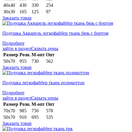
40х40
430
330
254
30х30
165
125
97
Заказать товар
Подушка Акварель легкофайбер ткань бязь с бортом
Подробнее
зайти в раздел
Скрыть цены
Раз­мер
Розн.
М-опт
Опт
50х70
955
730
562
Заказать товар
Подушка легкофайбер ткань поликоттон
Подробнее
зайти в раздел
Скрыть цены
Раз­мер
Розн.
М-опт
Опт
70х70
985
750
578
50х70
910
695
535
Заказать товар