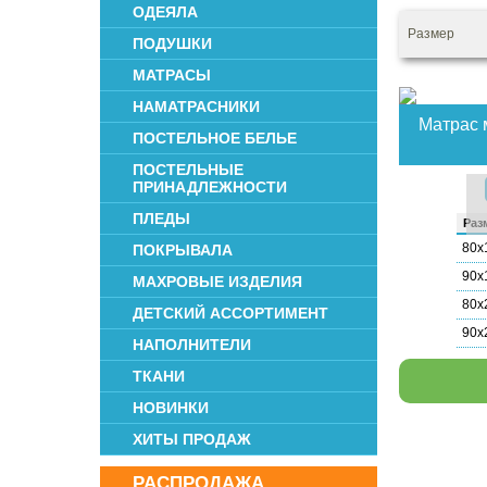
ОДЕЯЛА
Размер
ПОДУШКИ
МАТРАСЫ
НАМАТРАСНИКИ
Матрас 
ПОСТЕЛЬНОЕ БЕЛЬЕ
ПОСТЕЛЬНЫЕ
ПРИНАДЛЕЖНОСТИ
ПЛЕДЫ
Раз­
80х
ПОКРЫВАЛА
90х
МАХРОВЫЕ ИЗДЕЛИЯ
80х
ДЕТСКИЙ АССОРТИМЕНТ
90х
НАПОЛНИТЕЛИ
ТКАНИ
НОВИНКИ
ХИТЫ ПРОДАЖ
РАСПРОДАЖА