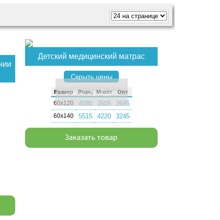
Детский медицинский матрас
нии
Скрыть цены
зайти в раздел
Раз­мер
Розн.
М-опт
Опт
60х120
4580
3505
2695
60х140
5515
4220
3245
Заказать товар