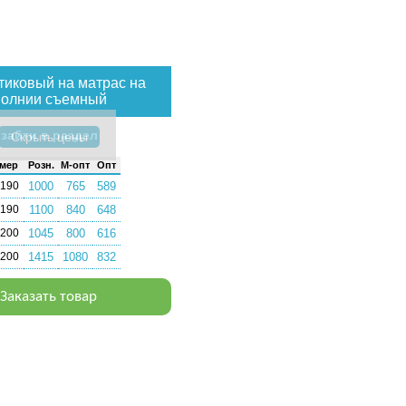
тиковый на матрас на
олнии съемный
зайти в раздел
Скрыть цены
­мер
Розн.
М-опт
Опт
х190
1000
765
589
х190
1100
840
648
х200
1045
800
616
х200
1415
1080
832
Заказать товар