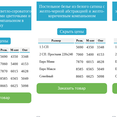
Постельное белье из белого сатина с
светло-сероватого
желто-черной абстракцией и желто-
ими цветочками и
коричневым компаньоном
омпаньоном в
зайти в раздел
за
ку
Скрыть цены
цены
Раз­мер
Розн.
М-опт
Опт
1.5 СП
5690
4350
3348
1
Розн.
М-опт
Опт
2 СП. Простыня 220х240
7060
5400
4153
2
5690
4350
3348
Евро Мини
7870
6015
4628
Е
7060
5400
4153
Евро Макси
8585
6565
5049
Е
7870
6015
4628
Семейный
8665
6625
5098
С
8585
6565
5049
8665
6625
5098
Заказать товар
 товар