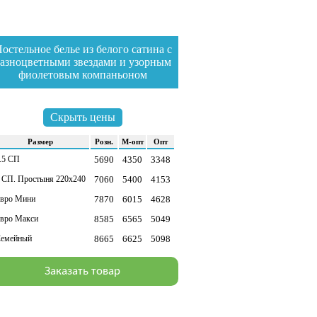
остельное белье из белого сатина с
азноцветными звездами и узорным
фиолетовым компаньоном
йти в раздел
Скрыть цены
Раз­мер
Розн.
М-опт
Опт
.5 СП
5690
4350
3348
 СП. Простыня 220х240
7060
5400
4153
вро Мини
7870
6015
4628
вро Макси
8585
6565
5049
емейный
8665
6625
5098
Заказать товар