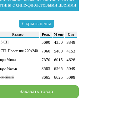
атина с сине-фиолетовыми цветами
йти в раздел
Скрыть цены
Раз­мер
Розн.
М-опт
Опт
.5 СП
5690
4350
3348
 СП. Простыня 220х240
7060
5400
4153
вро Мини
7870
6015
4628
вро Макси
8585
6565
5049
емейный
8665
6625
5098
Заказать товар