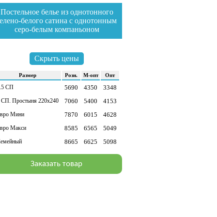
Постельное белье из однотонного
зелено-белого сатина с однотонным
серо-белым компаньоном
йти в раздел
Скрыть цены
Раз­мер
Розн.
М-опт
Опт
.5 СП
5690
4350
3348
 СП. Простыня 220х240
7060
5400
4153
вро Мини
7870
6015
4628
вро Макси
8585
6565
5049
емейный
8665
6625
5098
Заказать товар