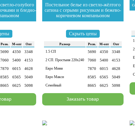
 светло-голубого
Постельное белье из светло-жёлтого
с
очками и бледно-
сатина с серыми рисункам и бежево-
за
паньоном
коричневом компаньоном
зайти в раздел
цены
Скрыть цены
1
Розн.
М-опт
Опт
Раз­мер
Розн.
М-опт
Опт
2
5690
4350
3348
1.5 СП
5690
4350
3348
Е
7060
5400
4153
2 СП. Простыня 220х240
7060
5400
4153
Е
7870
6015
4628
Евро Мини
7870
6015
4628
С
8585
6565
5049
Евро Макси
8585
6565
5049
8665
6625
5098
Семейный
8665
6625
5098
 товар
Заказать товар