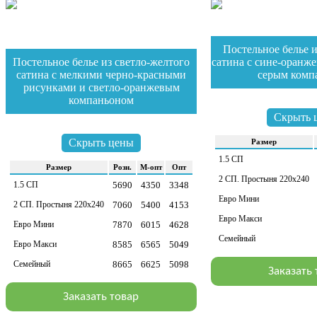
Постельное белье и
Постельное белье из светло-желтого
сатина с сине-оранж
сатина с мелкими черно-красными
серым комп
рисунками и светло-оранжевым
зайти в раздел
компаньоном
Скрыть 
зайти в раздел
Скрыть цены
Раз­мер
1.5 СП
Раз­мер
Розн.
М-опт
Опт
2 СП. Простыня 220х240
1.5 СП
5690
4350
3348
Евро Мини
2 СП. Простыня 220х240
7060
5400
4153
Евро Макси
Евро Мини
7870
6015
4628
Семейный
Евро Макси
8585
6565
5049
Семейный
8665
6625
5098
Заказать
Заказать товар