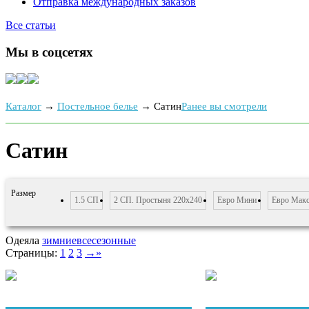
Отправка международных заказов
Все статьи
Мы в соцсетях
Каталог
→
Постельное белье
→
Сатин
Ранее вы смотрели
Сатин
Размер
1.5 СП
2 СП. Простыня 220х240
Евро Мини
Евро Мак
Одеяла
зимние
всесезонные
Страницы:
1
2
3
→
»