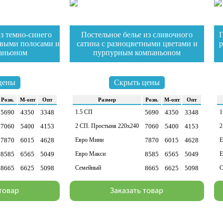
з темно-синего
Постельное белье из сливочного
П
евыми полосами и
сатина с разноцветными цветами и
р
аньоном
пурпурным компаньоном
зайти в раздел
за
цены
Скрыть цены
Розн.
М-опт
Опт
Раз­мер
Розн.
М-опт
Опт
5690
4350
3348
1.5 СП
5690
4350
3348
1
7060
5400
4153
2 СП. Простыня 220х240
7060
5400
4153
2
7870
6015
4628
Евро Мини
7870
6015
4628
Е
8585
6565
5049
Евро Макси
8585
6565
5049
Е
8665
6625
5098
Семейный
8665
6625
5098
С
 товар
Заказать товар