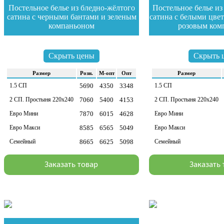
Постельное белье из бледно-жёлтого
Постельное белье из
сатина с черными бантами и зеленым
сатина с белыми цвет
компаньоном
розовым ком
зайти в раздел
зайти в раздел
Скрыть цены
Скрыть 
Раз­мер
Розн.
М-опт
Опт
Раз­мер
1.5 СП
5690
4350
3348
1.5 СП
2 СП. Простыня 220х240
7060
5400
4153
2 СП. Простыня 220х240
Евро Мини
7870
6015
4628
Евро Мини
Евро Макси
8585
6565
5049
Евро Макси
Семейный
8665
6625
5098
Семейный
Заказать товар
Заказать