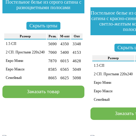
Постельное белье из серого сатина с
разноцветными полосами
Постельное белье из 
зайти в раздел
сатина с красно-син
светло-желтым к
Скрыть цены
полос
Раз­мер
Розн.
М-опт
Опт
зайти в раздел
1.5 СП
5690
4350
3348
Скрыть 
2 СП. Простыня 220х240
7060
5400
4153
Раз­мер
Евро Мини
7870
6015
4628
1.5 СП
Евро Макси
8585
6565
5049
2 СП. Простыня 220х240
Семейный
8665
6625
5098
Евро Мини
Евро Макси
Заказать товар
Семейный
Заказать