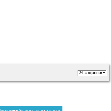
остельное белье из светло-желтого