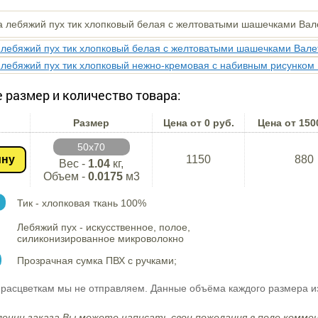
 размер и количество товара:
Размер
Цена от 0 руб.
Цена от 150
50х70
ину
1150
880
Вес -
1.04
кг,
Объем -
0.0175
м3
Тик - хлопковая ткань 100%
Лебяжий пух - искусственное, полое,
силиконизированное микроволокно
Прозрачная сумка ПВХ с ручками;
расцветкам мы не отправляем. Данные объёма каждого размера и
ении заказа Вы можете написать свои пожелания в поле коммен