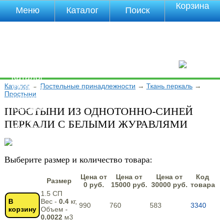
Корзина
Меню
Каталог
Поиск
Уцененные
товары
О компании
Контакты
Прайс-лист
Каталог
Каталог
→
Постельные принадлежности
→
Ткань перкаль
→
Оплата
Простыни
Доставка
Полезная
ПРОСТЫНИ ИЗ ОДНОТОННО-СИНЕЙ
инфа
ПЕРКАЛИ С БЕЛЫМИ ЖУРАВЛЯМИ
Магазины
Отзывы
Видео
Выберите размер и количество товара:
Цена от
Цена от
Цена от
Код
Размер
0 руб.
15000 руб.
30000 руб.
товара
1.5 СП
В
Вес -
0.4
кг,
990
760
583
3340
корзину
Объем -
0.0022
м3