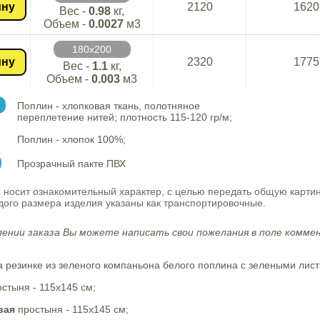
ину
2120
1620
Вес -
0.98
кг,
Объем -
0.0027
м3
180х200
ину
2320
1775
Вес -
1.1
кг,
Объем -
0.003
м3
Поплин - хлопковая ткань, полотняное
переплетение нитей; плотность 115-120 гр/м;
Поплин - хлопок 100%;
Прозрачный пакте ПВХ
 носит ознакомительный характер, с целью передать общую карти
ого размера изделия указаны как транспортировочные.
ении заказа Вы можете написать свои пожелания в поле коммен
 резинке из зеленого компаньона белого поплина с зелеными лист
стыня - 115х145 см;
вая
простыня - 115х145 см;