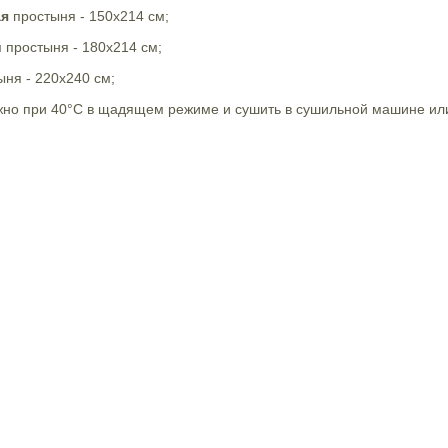
ая
простыня - 150х214 см;
й
простыня - 180х214 см;
ыня - 220х240 см;
жно при 40°С в щадящем режиме и сушить в сушильной машине ил