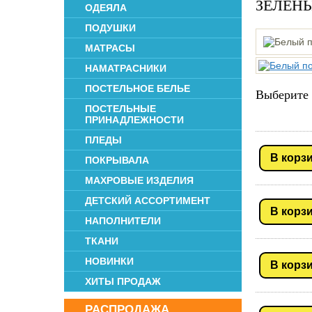
ЗЕЛЕН
ОДЕЯЛА
ПОДУШКИ
МАТРАСЫ
НАМАТРАСНИКИ
ПОСТЕЛЬНОЕ БЕЛЬЕ
Выберите 
ПОСТЕЛЬНЫЕ
ПРИНАДЛЕЖНОСТИ
ПЛЕДЫ
В корз
ПОКРЫВАЛА
МАХРОВЫЕ ИЗДЕЛИЯ
ДЕТСКИЙ АССОРТИМЕНТ
В корз
НАПОЛНИТЕЛИ
ТКАНИ
НОВИНКИ
В корз
ХИТЫ ПРОДАЖ
РАСПРОДАЖА