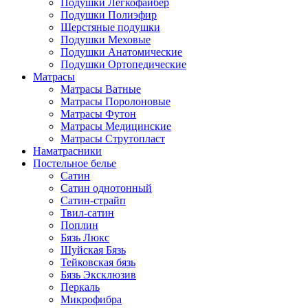
Подушки Легкофайбер
Подушки Полиэфир
Шерстяные подушки
Подушки Меховые
Подушки Анатомические
Подушки Ортопедические
Матрасы
Матрасы Ватные
Матрасы Поролоновые
Матрасы Футон
Матрасы Медицинские
Матрасы Струтопласт
Наматрасники
Постельное белье
Сатин
Сатин однотонный
Сатин-страйп
Твил-сатин
Поплин
Бязь Люкс
Шуйская Бязь
Тейковская бязь
Бязь Эксклюзив
Перкаль
Микрофибра