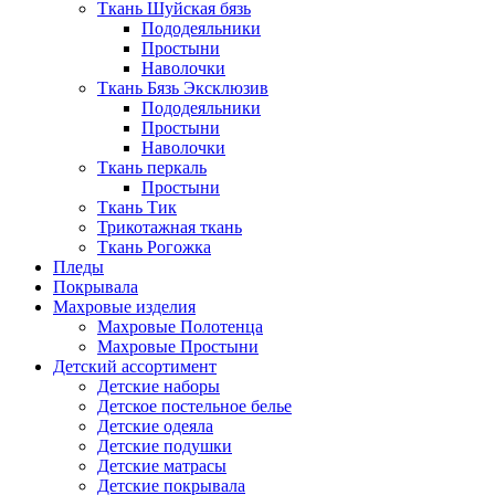
Ткань Шуйская бязь
Пододеяльники
Простыни
Наволочки
Ткань Бязь Эксклюзив
Пододеяльники
Простыни
Наволочки
Ткань перкаль
Простыни
Ткань Тик
Трикотажная ткань
Ткань Рогожка
Пледы
Покрывала
Махровые изделия
Махровые Полотенца
Махровые Простыни
Детский ассортимент
Детские наборы
Детское постельное белье
Детские одеяла
Детские подушки
Детские матрасы
Детские покрывала