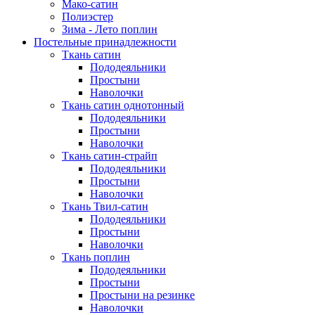
Мако-сатин
Полиэстер
Зима - Лето поплин
Постельные принадлежности
Ткань сатин
Пододеяльники
Простыни
Наволочки
Ткань сатин однотонный
Пододеяльники
Простыни
Наволочки
Ткань сатин-страйп
Пододеяльники
Простыни
Наволочки
Ткань Твил-сатин
Пододеяльники
Простыни
Наволочки
Ткань поплин
Пододеяльники
Простыни
Простыни на резинке
Наволочки