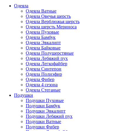
Одеяла
Одеяла Ватные
Одеяла Овечья шерсть
Одеяла Верблюжья шерсть
Одеяла шерсть Мериноса
Одеяла Пуховые
Одеяла Бамбук
Одеяла Эвкалипт
Одеяла Байковые
Одеяла Полушерстяные
Одеяла Лебяжий пух
Одеяла Легкофайбер
Одеяла Синтепон
Одеяла Полиэфир
Одеяла Фибер
Одеяла 4 сезона
Одеяла Стеганые
Подушки
Подушки Пуховые
Подушки Бамбук
Подушки Эвкалипт
Подушки Лебяжий пух
Подушки Ватные
Подушки Фибер