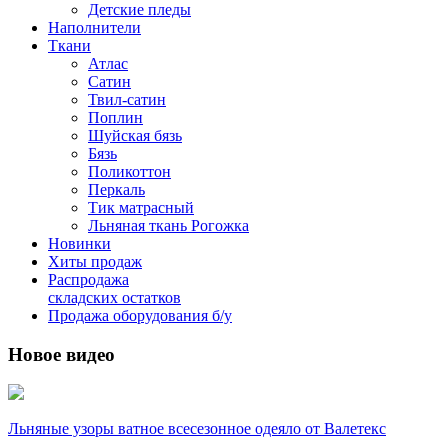
Детские пледы
Наполнители
Ткани
Атлас
Сатин
Твил-сатин
Поплин
Шуйская бязь
Бязь
Поликоттон
Перкаль
Тик матрасный
Льняная ткань Рогожка
Новинки
Хиты продаж
Распродажа
складских остатков
Продажа оборудования б/у
Новое видео
Льняные узоры ватное всесезонное одеяло от Валетекс