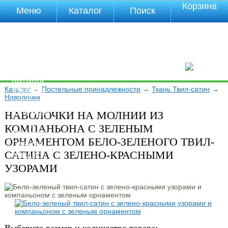
Корзина
Меню
Каталог
Поиск
Уцененные
товары
О компании
Контакты
Прайс-лист
Каталог
Каталог
→
Постельные принадлежности
→
Ткань Твил-сатин
→
Оплата
Наволочки
Доставка
Полезная
НАВОЛОЧКИ НА МОЛНИИ ИЗ
инфа
КОМПАНЬОНА С ЗЕЛЕНЫМ
Магазины
ОРНАМЕНТОМ БЕЛО-ЗЕЛЕНОГО ТВИЛ-
Отзывы
САТИНА С ЗЕЛЕНО-КРАСНЫМИ
Видео
УЗОРАМИ