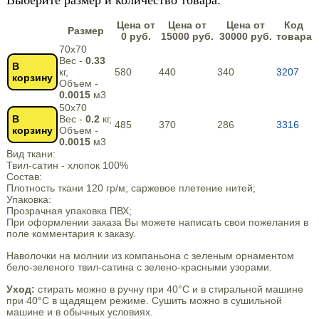
Выберите размер и количество товара:
Цена от
Цена от
Цена от
Код
Размер
0 руб.
15000 руб.
30000 руб.
товара
70х70
Вес -
0.33
В
кг,
580
440
340
3207
корзину
Объем -
0.0015
м3
50х70
В
Вес -
0.2
кг,
485
370
286
3316
корзину
Объем -
0.0015
м3
Вид ткани:
Твил-сатин - хлопок 100%
Состав:
Плотность ткани 120 гр/м; саржевое плетение нитей;
Упаковка:
Прозрачная упаковка ПВХ;
При оформлении заказа Вы можете написать свои пожелания в
поле комментария к заказу.
Наволочки на молнии из компаньона с зеленым орнаментом
бело-зеленого твил-сатина с зелено-красными узорами.
Уход:
стирать можно в ручну при 40°С и в стиральной машине
при 40°С в щадящем режиме. Сушить можно в сушильной
машине и в обычных условиях.